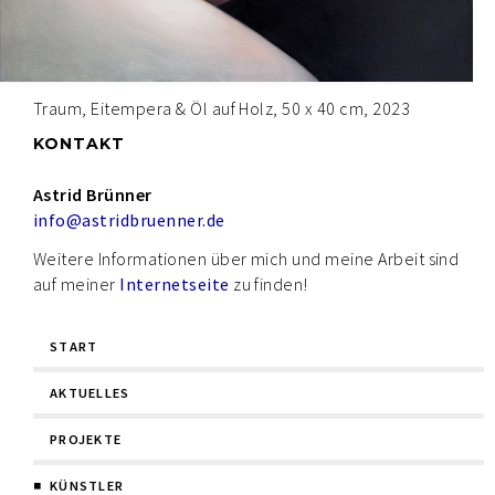
Traum, Eitempera & Öl auf Holz, 50 x 40 cm, 2023
KONTAKT
Astrid Brünner
info@astridbruenner.de
Weitere Informationen über mich und meine Arbeit sind
auf meiner
Internetseite
zu finden!
Navigation
START
überspringen
AKTUELLES
PROJEKTE
KÜNSTLER