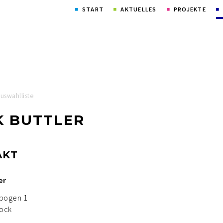
Navigation
START
AKTUELLES
PROJEKTE
überspringen
Auswahlliste
K BUTTLER
AKT
er
bogen 1
tock