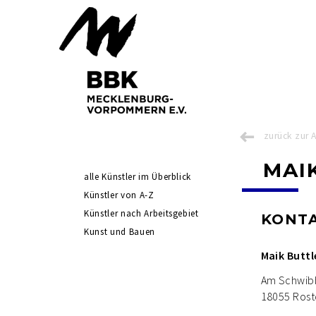
zurück zur 
MAI
Navigation
alle Künstler im Überblick
überspringen
Künstler von A-Z
Künstler nach Arbeitsgebiet
KONT
Kunst und Bauen
Maik Buttl
Am Schwib
18055 Ros