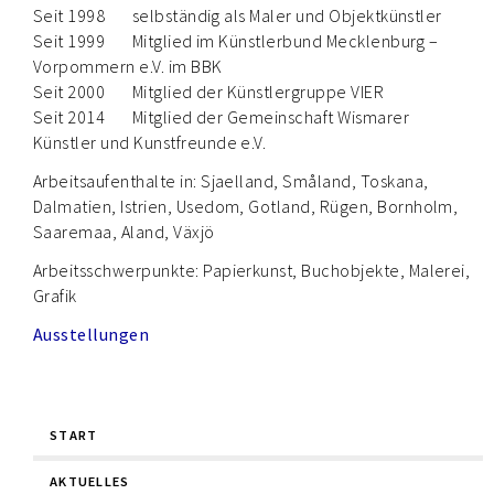
Seit 1998 selbständig als Maler und Objektkünstler
Seit 1999 Mitglied im Künstlerbund Mecklenburg –
Vorpommern e.V. im BBK
Seit 2000 Mitglied der Künstlergruppe VIER
Seit 2014 Mitglied der Gemeinschaft Wismarer
Künstler und Kunstfreunde e.V.
Arbeitsaufenthalte in: Sjaelland, Småland, Toskana,
Dalmatien, Istrien, Usedom, Gotland, Rügen, Bornholm,
Saaremaa, Aland, Växjö
Arbeitsschwerpunkte: Papierkunst, Buchobjekte, Malerei,
Grafik
Ausstellungen
Navigation
START
überspringen
AKTUELLES