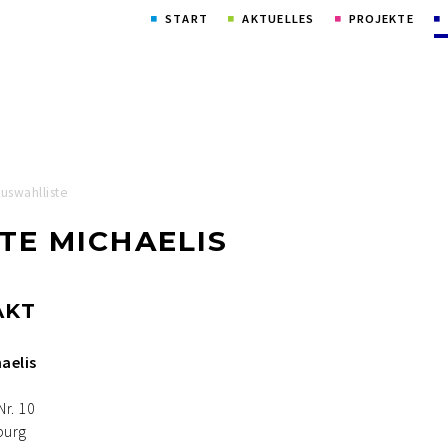
Navigation
START
AKTUELLES
PROJEKTE
überspringen
Auswahlliste
TE MICHAELIS
AKT
aelis
r. 10
burg