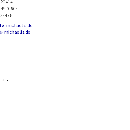
.20414
.4970604
.22498
te-michaelis.de
e-michaelis.de
schutz