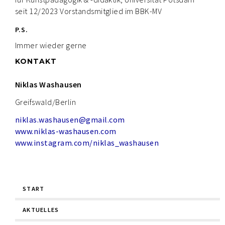
seit 12/2023 Vorstandsmitglied im BBK-MV
P.S.
Immer wieder gerne
KONTAKT
Niklas Washausen
Greifswald/Berlin
niklas.washausen@gmail.com
www.niklas-washausen.com
www.instagram.com/niklas_washausen
Navigation
START
überspringen
AKTUELLES