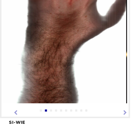
•
•
•
•
•
•
•
•
•
•
SI-WIE